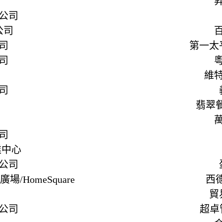
公司
公司
司
第一太
司
維
司
翡翠
司
業中心
公司
HomeSquare
西
貿
公司
超卓