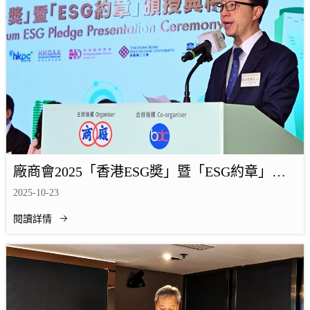
廠商會2025「香港ESG奬」暨「ESG約章」頒
授典禮 圓滿舉行
2025-10-23
閱讀詳情