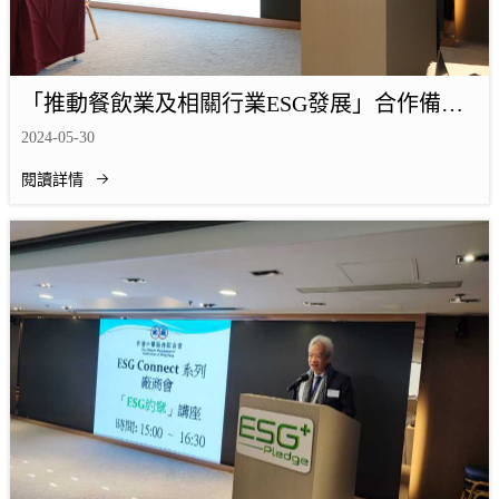
「推動餐飲業及相關行業ESG發展」合作備忘
錄簽署儀式暨「餐飲業及相關行業ESG」講座
2024-05-30
已於5月29日完滿舉行
閱讀詳情