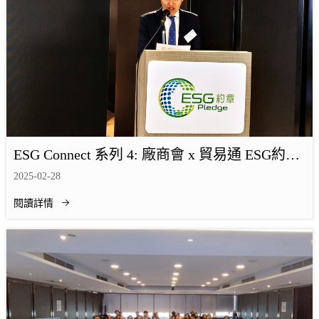
ESG Connect 系列 4: 廠商會 x 貿易通 ESG約章
講座完滿結束
2025-02-28
閱讀詳情