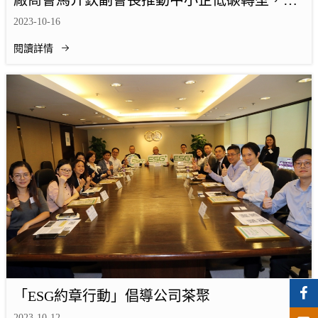
廠商會馬介欽副會長推動中小企低碳轉型，加
速ESG綠色轉型
2023-10-16
閱讀詳情
「ESG約章行動」倡導公司茶聚
2023-10-12